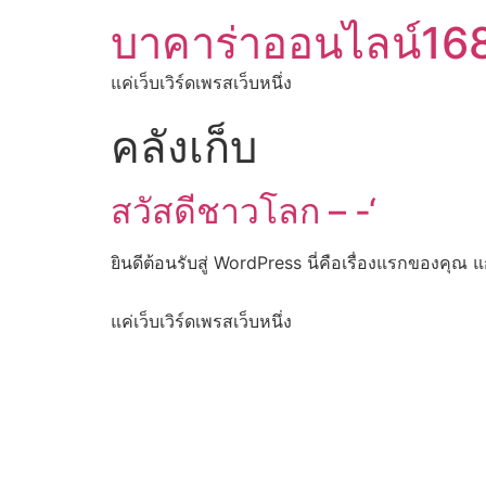
บาคาร่าออนไลน์16
แค่เว็บเวิร์ดเพรสเว็บหนึ่ง
คลังเก็บ
สวัสดีชาวโลก – -‘
ยินดีต้อนรับสู่ WordPress นี่คือเรื่องแรกของคุณ 
แค่เว็บเวิร์ดเพรสเว็บหนึ่ง